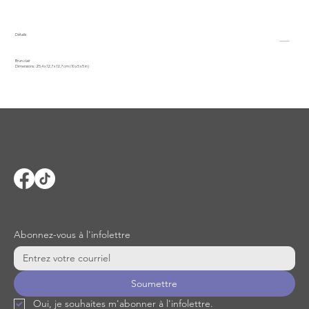
Détails
Brun clair
Dimensions : 25,4 x 12,7 x 12,7 cm (10 x 5 x 5 in)
VICKY BRICOLE TON DESIGN
info@vbtdesign.com
Abonnez-vous à l'infolettre
Soumettre
Oui, je souhaites m'abonner à l'infolettre.