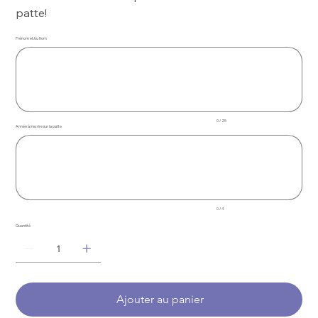
patte!
Prénom et/ou Nom
Jusqu'à
25
caractères.
0 / 25
Année à inscrire sur la patte
Jusqu'à
4
caractères.
0 / 4
Quantité
Ajouter au panier